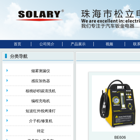
首页
公司简介
产品展示
视频
联
分类导航
烟雾测漏仪
感应加热器
核桃砂积碳清洗机
编程充电机
短波红外线烤漆灯
介子机/修复机
待定
BE606