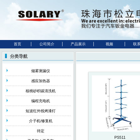
首页
公司简介
产品展示
视频
联
分类导航
烟雾测漏仪
感应加热器
核桃砂积碳清洗机
编程充电机
短波红外线烤漆灯
介子机/修复机
待定
PS511